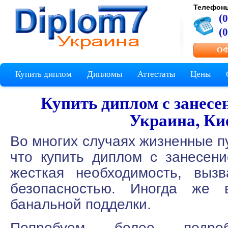
Телефон
(
(
ОФ
Купить диплом
Дипломы
Аттестаты
Цены
Купить диплом с занесен
Украина, Ки
Во многих случаях жизненные пу
что купить диплом с занесен
жесткая необходимость, вызв
безопасностью. Иногда же в
банальной подделки.
Попробуем более подроб