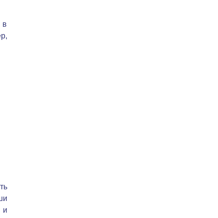
 в
р,
ть
ши
 и