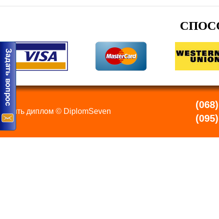
СПОС
(068)
Купить диплом © DiplomSeven
(095)