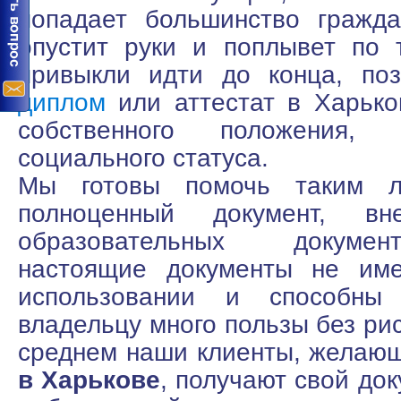
попадает большинство гражд
опустит руки и поплывет по 
привыкли идти до конца, по
диплом
или аттестат в Харько
собственного положения
социального статуса.
Мы готовы помочь таким л
полноценный документ, в
образовательных докуме
настоящие документы не име
использовании и способны
владельцу много пользы без ри
среднем наши клиенты, жела
в Харькове
, получают свой док