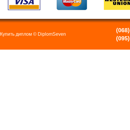
(068)
Купить диплом © DiplomSeven
(095)