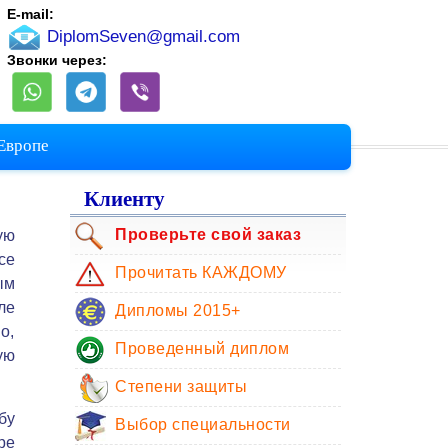
E-mail:
DiplomSeven@gmail.com
Звонки через:
 Европе
Клиенту
Проверьте свой заказ
ую
се
Прочитать КАЖДОМУ
ым
ле
Дипломы 2015+
о,
Проведенный диплом
ую
Степени защиты
бу
Выбор специальности
ре