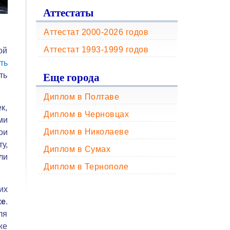
Аттестаты
Аттестат 2000-2026 годов
Аттестат 1993-1999 годов
ой
ть
Еще города
ть
Диплом в Полтаве
к,
Диплом в Черновцах
ми
Диплом в Николаеве
ои
у,
Диплом в Сумах
ли
Диплом в Тернополе
их
ке
.
ля
же