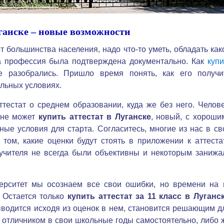
уганске – новые возможности
т большинства населения, надо что-то уметь, обладать как
а профессия была подтверждена документально. Как
купи
разобрались. Пришло время понять, как его получи
льных условиях.
ттестат о среднем образовании, куда же без него. Челове
лне может
купить аттестат в Луганске
, новый, с хороши
ые условия для старта. Согласитесь, многие из нас в св
ом, какие оценки будут стоять в приложении к аттестат
 учителя не всегда были объективны и некоторым занижа
верситет мы осознаем все свои ошибки, но времени на 
 Остается только
купить аттестат за 11 класс в Луганс
ыводится исходя из оценок в нем, становится решающим д
ать отличником в свои школьные годы самостоятельно, либо 