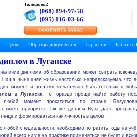
Телефоны:
(068) 894-97-58
(095) 016-03-66
ОФОРМИТЬ ЗАКАЗ
Цены
Образцы документов
Гарантии
Работа в
диплом в Луганске
е наличие диплома об образовании может сыграть ключев
. Наша нынешняя жизнь настолько непредсказуема, что в
 один момент и поэтому желательно быть готовым к люб
плом в Луганске
, то гораздо проще найти работу пос
 любой момент прокатиться по стране. Безусловн
ет иметь приоритет. Так же диплом Вуза дает прекрасн
тнице и формироваться как личность в целом.
о любой специальности, необходимо потратить годы на учё
корей всего нигде на практике применяться не будет и вско