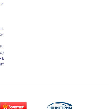
 с
я.
х-
и.
ua
)
на
ит