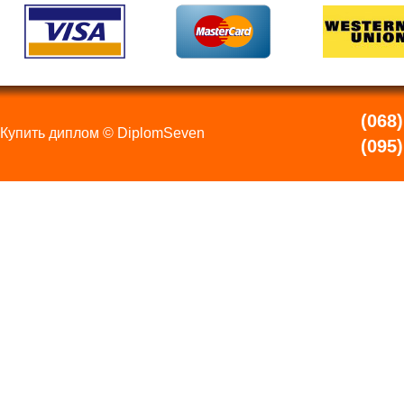
(068)
Купить диплом © DiplomSeven
(095)