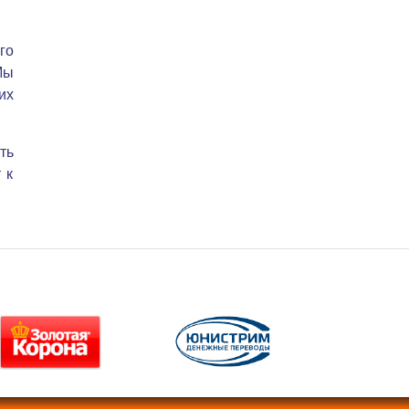
го
Мы
их
ть
 к