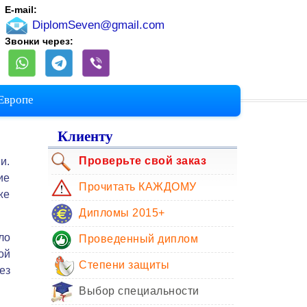
E-mail:
DiplomSeven@gmail.com
Звонки через:
 Европе
Клиенту
Проверьте свой заказ
и.
ие
Прочитать КАЖДОМУ
же
Дипломы 2015+
ло
Проведенный диплом
ой
Степени защиты
ез
Выбор специальности