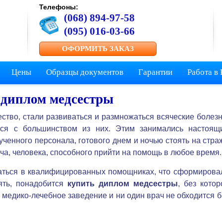
Телефоны:
(068) 894-97-58
(095) 016-03-66
ОФОРМИТЬ ЗАКАЗ
Цены
Образцы документов
Гарантии
Работа в
 диплом медсестры
ество, стали развиваться и размножаться всяческие болезн
ся с большинством из них. Этим занимались настоящ
ченного персонала, готового днем и ночью стоять на стра
ча, человека, способного прийти на помощь в любое время.
даться в квалифицированных помощниках, что сформирова
ять, понадобится
купить диплом медсестры
, без котор
 медико-лечебное заведение и ни один врач не обходится б